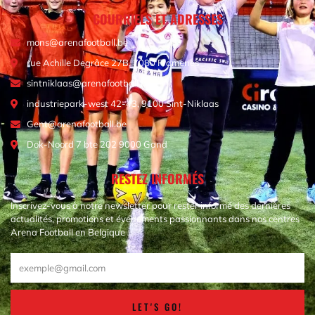
COURRIELS ET ADRESSES
mons@arenafootball.be
rue Achille Degrâce 27B, 7080 Frameries
sintniklaas@arenafootball.be
industriepark-west 42-43, 9100 Sint-Niklaas
Gent@arenafootball.be
Dok-Noord 7 bte 202 9000 Gand
RESTEZ INFORMÉS
Inscrivez-vous à notre newsletter pour rester informé des dernières
actualités, promotions et événements passionnants dans nos centres
Arena Football en Belgique
LET'S GO!