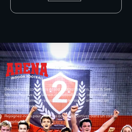
Découvrez les complexes Arena Football à Mons, Gent & Sint-
Niklaas.Réservez un terrain de football indoor, célébrez un
anniversaire, amusez-vous au Bubble Foot ou organisez un
teambuilding parfait !
Rejoignez-nous pour vivre vos activités sportives dans un cadre
exceptionnel !